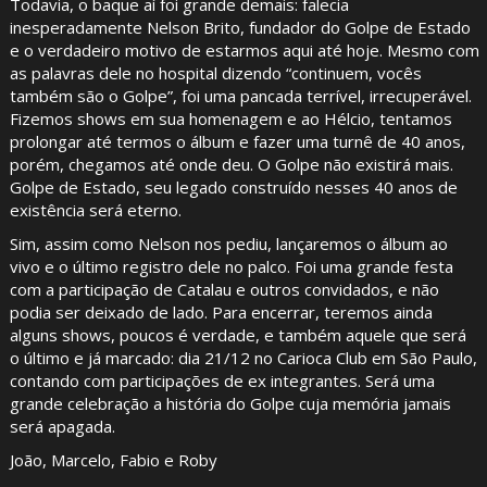
Todavia, o baque aí foi grande demais: falecia
inesperadamente Nelson Brito, fundador do Golpe de Estado
e o verdadeiro motivo de estarmos aqui até hoje. Mesmo com
as palavras dele no hospital dizendo “continuem, vocês
também são o Golpe”, foi uma pancada terrível, irrecuperável.
Fizemos shows em sua homenagem e ao Hélcio, tentamos
prolongar até termos o álbum e fazer uma turnê de 40 anos,
porém, chegamos até onde deu. O Golpe não existirá mais.
Golpe de Estado, seu legado construído nesses 40 anos de
existência será eterno.
Sim, assim como Nelson nos pediu, lançaremos o álbum ao
vivo e o último registro dele no palco. Foi uma grande festa
com a participação de Catalau e outros convidados, e não
podia ser deixado de lado. Para encerrar, teremos ainda
alguns shows, poucos é verdade, e também aquele que será
o último e já marcado: dia 21/12 no Carioca Club em São Paulo,
contando com participações de ex integrantes. Será uma
grande celebração a história do Golpe cuja memória jamais
será apagada.
João, Marcelo, Fabio e Roby