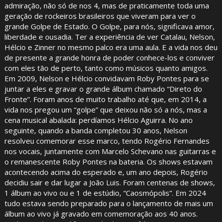
admiração, não só de nos 4, mas de praticamente toda uma
geração de rockeiros brasileiros que viveram para ver o
grande Golpe de Estado. O Golpe, para nós, significava amor,
liberdade e ousadia. Ter a experiência de ver Catalau, Nelson,
Hélcio e Zinner no mesmo palco era uma aula. E a vida nos deu
de presente a grande honra de poder conhece-los e conviver
com eles tão de perto, tanto como músicos quanto amigos.
Em 2009, Nelson e Hélcio convidavam Roby Pontes para se
juntar a eles e gravar o grande álbum chamado “Direto do
Fronte”. Foram anos de muito trabalho até que, em 2014, a
vida nos pregou um “golpe” que deixou não só a nós, mas a
cena musical abalada: perdíamos Hélcio Aguirra. No ano
seguinte, quando a banda completou 30 anos, Nelson
resolveu comemorar esse marco, tendo Rogério Fernandes
nos vocais, juntamente com Marcelo Schevano nas guitarras e
o remanescente Roby Pontes na bateria. Os shows estavam
acontecendo acima do esperado e, um ano depois, Rogério
decidiu sair e dar lugar a João Luis. Foram centenas de shows,
1 álbum ao vivo ou e 1 de estúdio, “Caosmópolis”. Em 2024
tudo estava sendo preparado para o lançamento de mais um
álbum ao vivo já gravado em comemoração aos 40 anos.