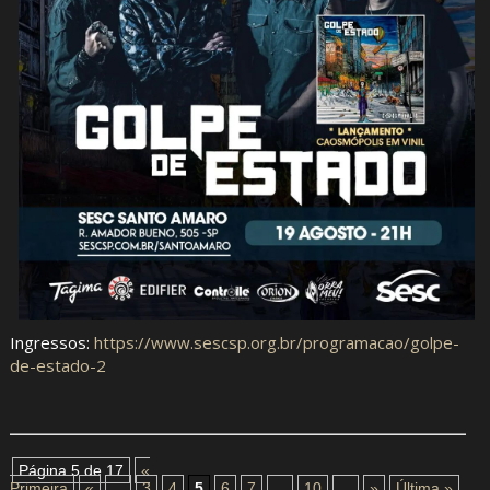
Ingressos:
https://www.sescsp.org.br/programacao/golpe-
de-estado-2
Página 5 de 17
«
Primeira
«
...
3
4
5
6
7
...
10
...
»
Última »