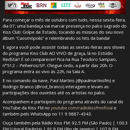
Para começar o mês de outubro com tudo, nessa sexta-feira,
dia 07, uma bandaça vai marcar presença no palco sagrado do
Kiss Club: Golpe de Estado, tocando as músicas do seu novo
álbum “Caosmópolis” e relembrando os hits da banda!
E agora você pode assistir todas as sextas-feiras aos shows
do programa Kiss Club AO VIVO de graça, lá no Estúdio
RedStar! É só comparecer! Fica na Rua Teodoro Sampaio,
n°512 – Pinheiros/SP. Chegue cedo, a partir das 20h. O
programa entra ao vivo às 22h, na Sala A.
E no comando da nave, Paul Martins (@paulmartinsfm) e
Rodrigo Branco (@rod_branco) interagem e levam as
participações dos ouvintes até os artistas no palco.
Acompanhem e participem do programa através do canal do
YouTube da Kiss FM no
youtube.com/radiokissfmoficial
e
também pelo WhatsApp no 11 9 9887-4343.
Ouça também pela Rádio Kiss FM: 92,5 FM (São Paulo) | 100.3
FM (Litoral Paulista) | 91.9 FM (Rio de Janeiro) | 107.9 FM